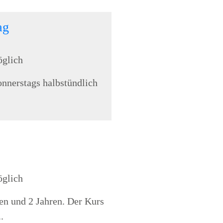
ag
öglich
onnerstags halbstündlich
öglich
en und 2 Jahren. Der Kurs
.