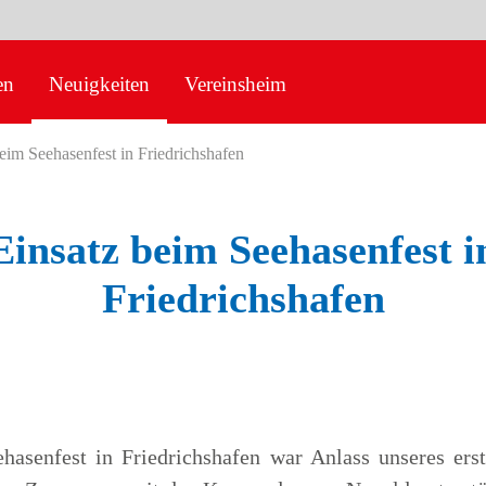
en
Neuigkeiten
Vereinsheim
eim Seehasenfest in Friedrichshafen
Einsatz beim Seehasenfest i
Friedrichshafen
hasenfest in Friedrichshafen war Anlass unseres ers