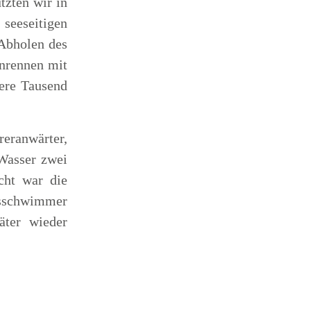
zten wir in
 seeseitigen
 Abholen des
enrennen mit
rere Tausend
eranwärter,
Wasser zwei
cht war die
gsschwimmer
ter wieder